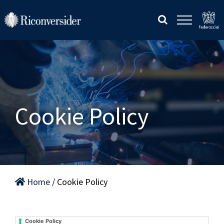
Salta
al
contenuto
Cookie Policy
Home
/ Cookie Policy
Cookie Policy