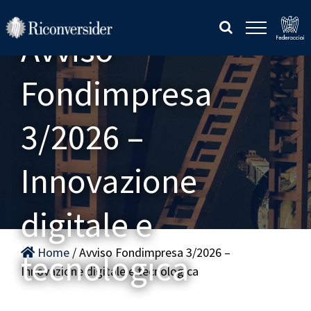
Salta
al
Avviso
contenuto
Fondimpresa
3/2026 –
Innovazione
digitale e
Home
/ Avviso Fondimpresa 3/2026 –
tecnologica
Innovazione digitale e tecnologica