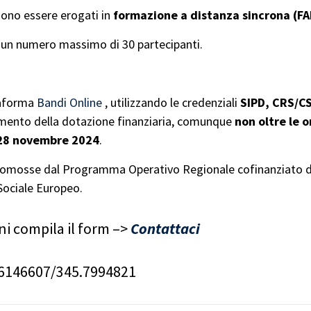
sono essere erogati in
formazione a distanza sincrona (FA
 un numero massimo di 30 partecipanti.
taforma
Bandi Online
, utilizzando le credenziali
SIPD, CRS/C
urimento della dotazione finanziaria, comunque
non oltre le o
 28 novembre 2024
.
ve promosse dal Programma Operativo Regionale cofinanziato d
ociale Europeo.
ni compila il form –>
Contattaci
66146607/345.7994821