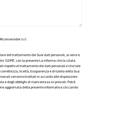
iconversider s.r.l.
olare del trattamento dei Suoi dati personali, ai sensi e
guito 'GDPR', con la presente La informa che la citata
ti rispetto al trattamento dei dati personali e che tale
correttezza, liceità, trasparenza e di tutela della Sua
personali verranno trattati in accordo alle disposizioni
 e degli obblighi di riservatezza ivi previsti. Potrà
ione aggiornata della presente informativa cliccando