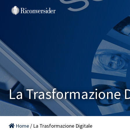
Salta
al
contenuto
La Trasformazione D
Home
/ La Trasformazione Digitale