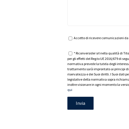
Accetto di ricevere comunicazioni da R
* Riconversider srl nella qualità di Tit
per gli effetti del Reg.to UE 2016/679 di se
normativa prevede la tutela degli interessa
trattamento sarà improntato ai principi di 
riservatezza e dei Suoi diritti. I Suoi dati 
legislative della normativa sopra richiamata
inoltre visionare in ogni momento la vers
qui