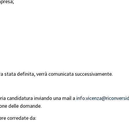
mpresa;
.
ora stata definita, verrà comunicata successivamente.
opria candidatura inviando una mail a
info.vicenza@riconversid
ione delle domande.
re corredate da: