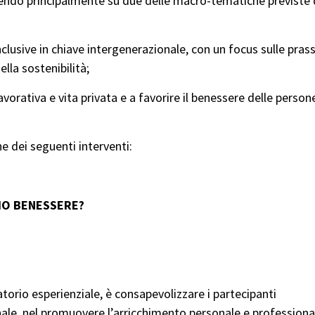
endo principalmente su due delle macro-tematiche previste
nclusive in chiave intergenerazionale, con un focus sulle prass
lla sostenibilità;
avorativa e vita privata e a favorire il benessere delle persone
ne dei seguenti interventi:
MIO BENESSERE?
torio esperienziale, è consapevolizzare i partecipanti
onale, nel promuovere l’arricchimento personale e professiona