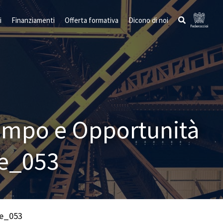
i
Finanziamenti
Offerta formativa
Dicono di noi
Tempo e Opportunità
ne_053
ne_053