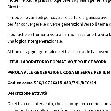
modelli e buone prassi di Age Diversity Management ag
Direttiva:
– modelli e variabili per costruire culture organizzative i
per far convergere le diverse generazioni verso il tema de
– politiche e strumenti volti all’armonizzazione tra vita l
una logica intergenerazionale.
Al fine di raggiungere tali obiettivi si prevede l’attivazio
LFPW -LABORATORIO FORMATIVO/PROJECT WORK
PAROLA ALLE GENERAZIONI: COSA MI SERVE PER IL 
Codice corso 546/10726315-053/741/DEC/24
Descrizione attività:
Obiettivo dell’intervento, che si configurerà come labora
sull’importanza delle diversità, inclusa quella generazi