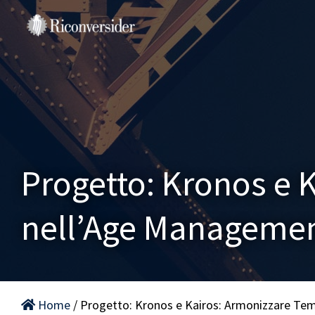
Salta
al
contenuto
Progetto: Kronos e 
nell’Age Managemen
Home
/ Progetto: Kronos e Kairos: Armonizzare Te