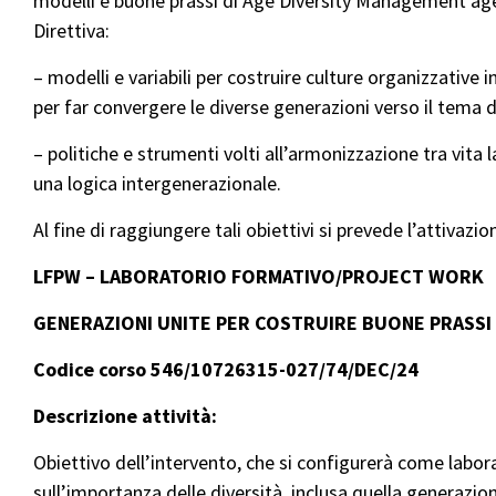
modelli e buone prassi di Age Diversity Management ag
Direttiva:
– modelli e variabili per costruire culture organizzative i
per far convergere le diverse generazioni verso il tema de
– politiche e strumenti volti all’armonizzazione tra vita l
una logica intergenerazionale.
Al fine di raggiungere tali obiettivi si prevede l’attivazio
LFPW – LABORATORIO FORMATIVO/PROJECT WORK
GENERAZIONI UNITE PER COSTRUIRE BUONE PRASSI
Codice corso 546/10726315-027/74/DEC/24
Descrizione attività:
Obiettivo dell’intervento, che si configurerà come labora
sull’importanza delle diversità, inclusa quella generazi