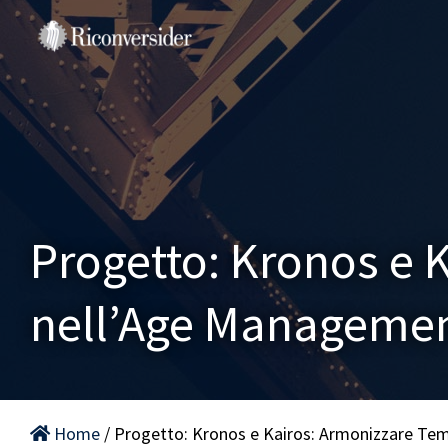
Salta
al
contenuto
Progetto: Kronos e 
nell’Age Managemen
Home
/ Progetto: Kronos e Kairos: Armonizzare Te