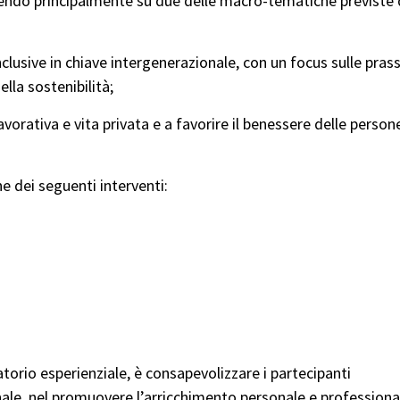
endo principalmente su due delle macro-tematiche previste
nclusive in chiave intergenerazionale, con un focus sulle prass
lla sostenibilità;
avorativa e vita privata e a favorire il benessere delle persone
ne dei seguenti interventi:
torio esperienziale, è consapevolizzare i partecipanti
onale, nel promuovere l’arricchimento personale e professiona