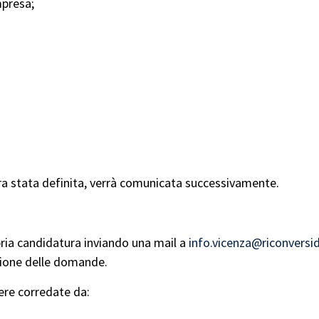
mpresa;
.
ora stata definita, verrà comunicata successivamente.
opria candidatura inviando una mail a
info.vicenza@riconversid
sione delle domande.
re corredate da: