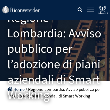
Salta
al
Regione
contenuto
Lombardia: Avviso
pubblico per
l’adozione di piani
aziendali di Smart
Home
/ Regione Lombardia: Avviso pubblico per
Working
l’adozione di piani aziendali di Smart Working