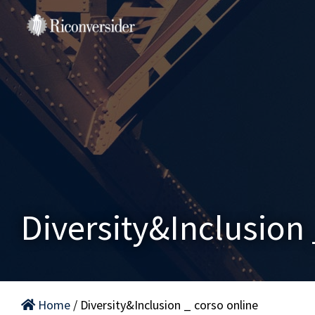
Salta
al
contenuto
Diversity&Inclusion 
Home
/ Diversity&Inclusion _ corso online